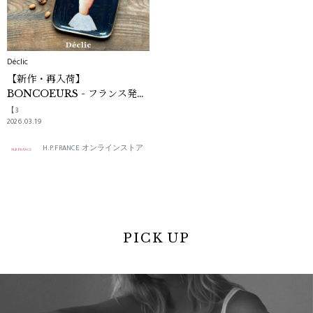
Déclic
【新作・再入荷】
BONCOEURS - フランス発・
日常生活を豊かにするインテリ
【3
ア -｜Déclic
2026.03.19
H.P.FRANCE オンラインストア
PICK UP