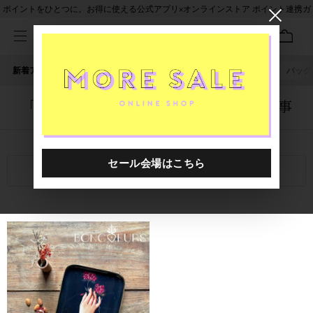
ポイントをひとつに。お得に使える公式アプリ×オンラインストア ポイント連携ガ
イド
新着アイテム
人気ワード
セール
40th限定
ピアス
バッグ
「1053601.2610106.0999」に関する記事
関連キーワード