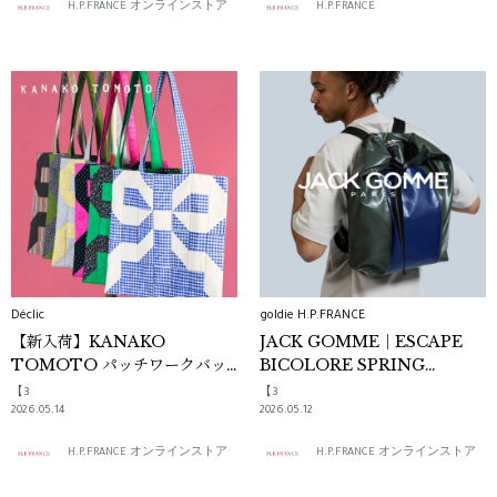
H.P.FRANCE オンラインストア
H.P.FRANCE
Déclic
goldie H.P.FRANCE
【新入荷】KANAKO
JACK GOMME｜ESCAPE
TOMOTO パッチワークバッ
BICOLORE SPRING
グ
SUMMER 2026
【3
【3
2026.05.14
2026.05.12
H.P.FRANCE オンラインストア
H.P.FRANCE オンラインストア