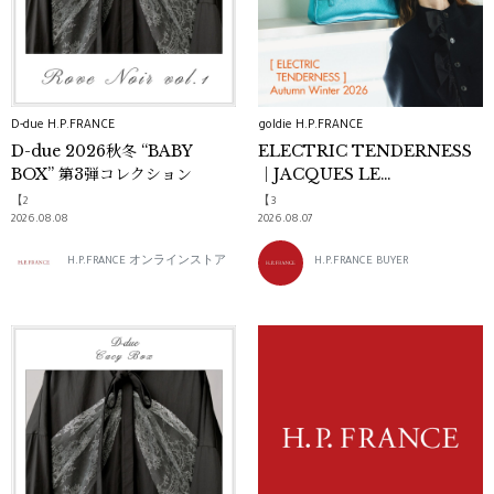
D-due H.P.FRANCE
goldie H.P.FRANCE
D-due 2026秋冬 “BABY
ELECTRIC TENDERNESS
BOX” 第3弾コレクション
｜JACQUES LE
CORREAutumn Winter
【2
【3
2026
2026.08.08
2026.08.07
H.P.FRANCE オンラインストア
H.P.FRANCE BUYER