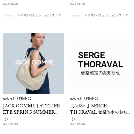
2026.06.02
2026.05.26
H.P.FRANCE オンラインストア
H.P.FRANCE オンラインストア
goldie H.P.FRANCE
goldie H.P.FRANCE
JACK GOMME｜ATELIER
【5/18～】SERGE
ETE SPRING SUMMER
THORAVAL 価格改定のお知
2026
らせ
【3
【3
2026.05.19
2026.05.16