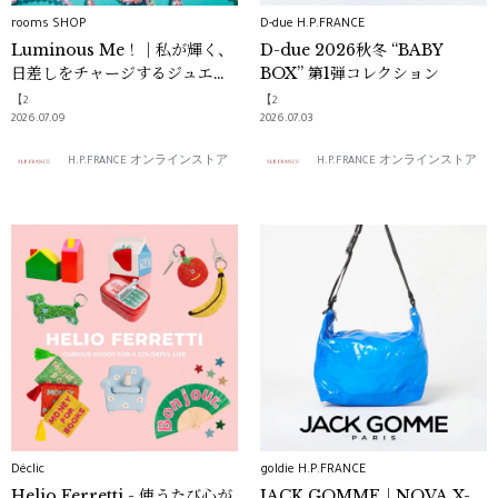
rooms SHOP
D-due H.P.FRANCE
Luminous Me！｜私が輝く、
D-due 2026秋冬 “BABY
日差しをチャージするジュエリ
BOX” 第1弾コレクション
ー
【2
【2
2026.07.09
2026.07.03
H.P.FRANCE オンラインストア
H.P.FRANCE オンラインストア
Déclic
goldie H.P.FRANCE
Helio Ferretti - 使うたび心が
JACK GOMME｜NOVA X-