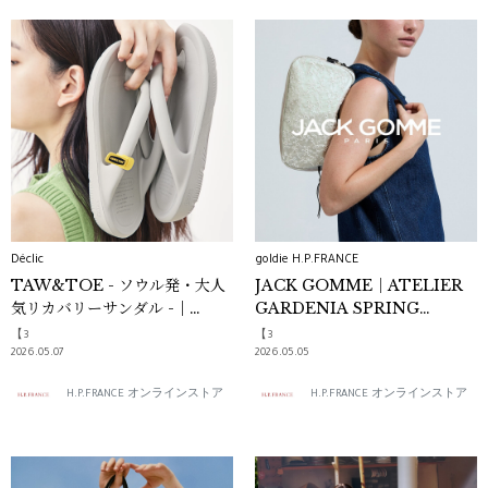
Déclic
goldie H.P.FRANCE
TAW&TOE - ソウル発・大人
JACK GOMME｜ATELIER
気リカバリーサンダル -｜
GARDENIA SPRING
Déclic
SUMMER 2026
【3
【3
2026.05.07
2026.05.05
H.P.FRANCE オンラインストア
H.P.FRANCE オンラインストア