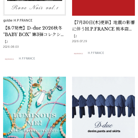
goldie H.P.FRANCE
【7月30日(木)更新】地震の影響
【8/7発売】D-due 2026秋冬
に伴うH.P.FRANCE 熊本店の
“BABY BOX” 第3弾コレクショ
営業について
【2
ン
2026.07.29
【2
2026.08.03
H.P.FRANCE
H.P.FRANCE