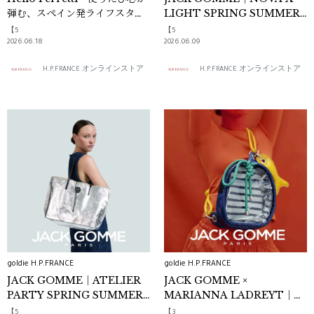
弾む、スペイン発ライフスタイ
LIGHT SPRING SUMMER
ルブランド -｜Déclic
2026
【5
【5
2026.06.18
2026.06.09
H.P.FRANCE オンラインストア
H.P.FRANCE オンラインストア
goldie H.P.FRANCE
goldie H.P.FRANCE
JACK GOMME｜ATELIER
JACK GOMME ×
PARTY SPRING SUMMER
MARIANNA LADREYT｜
2026
SPRING SUMMER 2026
【5
【3