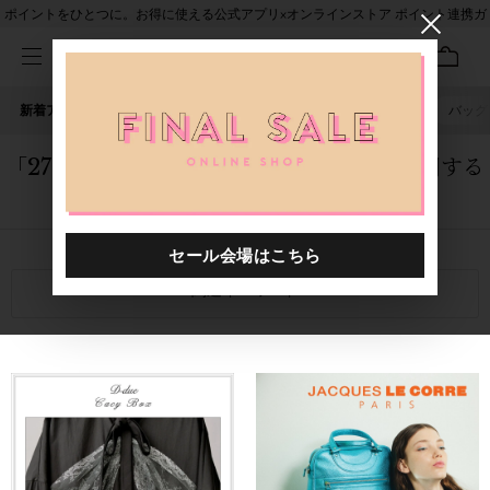
ポイントをひとつに。お得に使える公式アプリ×オンラインストア ポイント連携ガ
イド
新着アイテム
人気ワード
セール
40th限定
ピアス
バッグ
「27オープン】H.P.FRANCE 熊本店」に関する
記事
関連キーワード