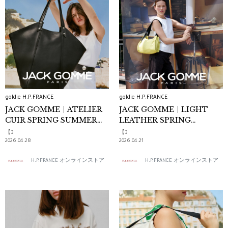
goldie H.P.FRANCE
goldie H.P.FRANCE
JACK GOMME｜ATELIER
JACK GOMME｜LIGHT
CUIR SPRING SUMMER
LEATHER SPRING
2026
SUMMER 2026
【3
【3
2026.04.28
2026.04.21
H.P.FRANCE オンラインストア
H.P.FRANCE オンラインストア