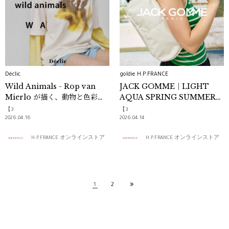
Déclic
goldie H.P.FRANCE
Wild Animals - Rop van
JACK GOMME｜LIGHT
Mierlo が描く、動物と色彩の
AQUA SPRING SUMMER
世界 -
2026
【3
【3
2026.04.16
2026.04.14
H.P.FRANCE オンラインストア
H.P.FRANCE オンラインストア
1
2