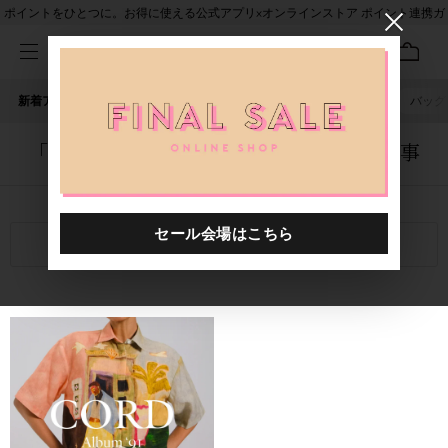
ポイントをひとつに。お得に使える公式アプリ×オンラインストア ポイント連携ガ
イド
新着アイテム
人気ワード
セール
40th限定
ピアス
バッグ
「1055101.2610002.0002」に関する記事
関連キーワード