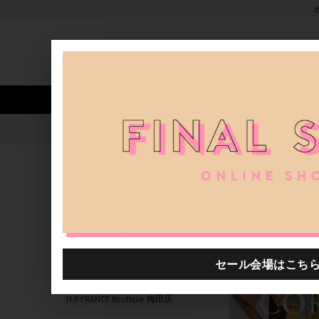
新着アイテム
商品カテゴリ
ストア
人気ワード
セール
40th限定
1055101.2610004.0005
H.P.FRANCE公式サイト
商品
関連するキーワード
H.P.FRANCE 京都店
1055101.2610002.0002
H.P.FRANCE 大丸神戸店
H.P.FRANCE Boutique 梅田店