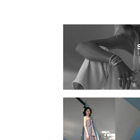
1055101.2610007.0004