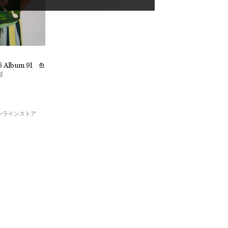
 Album 91 色
彩
E オンラインストア