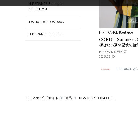
H.P.FRANCE Boutique
SELECTION
1055101.2610005.0005
H.P.FRANCE Boutique
H.P.FRANCE Boutique
CORD ｜Summer 26
褪せない夏の記憶の色
H.P.FRANCE Boutique 西宮店
H.P.FRANCE 福岡店
2026.05.30
H.P.FRANCE 福岡店
H.P.FRANC
1055101.2610009.0005
1055101.2610003.0004
1055101.2610001.0001
1055101.2610004.0005
H.P.FRANCE公式サイト
商品
1055101.2610008.0005
1055101.2610006.0004
H.P.FRANCE