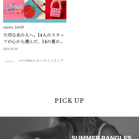
rooms SHOP
大切なあの人へ。14人のスタッ
フが心から選んだ、14の夏の贈
り物。
2026.07.20
H.P.FRANCE オンラインストア
PICK UP