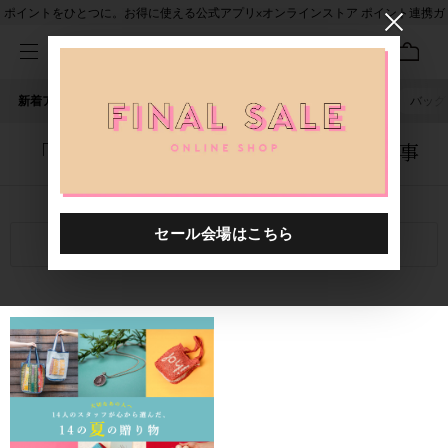
ポイントをひとつに。お得に使える公式アプリ×オンラインストア ポイント連携ガ
イド
新着アイテム
人気ワード
セール
40th限定
ピアス
バッグ
「1058701.2610021.0008」に関する記事
関連キーワード