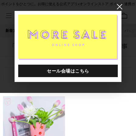
ポイントをひとつに。お得に使える公式アプリ×オンラインストア ポイント連携ガ
イド
新着アイテム
人気ワード
セール
40th限定
ピアス
バッグ
「1058701.2610022.0004」に関する記事
関連キーワード