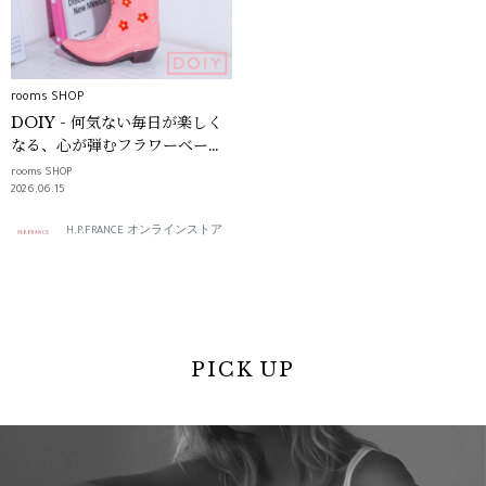
rooms SHOP
DOIY - 何気ない毎日が楽しく
なる、心が弾むフラワーベース
-｜rooms SHOP
rooms SHOP
2026.06.15
H.P.FRANCE オンラインストア
PICK UP