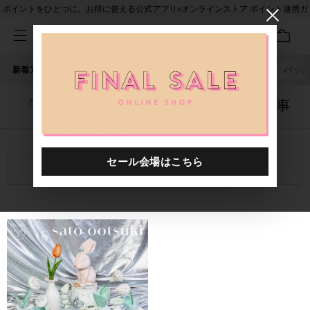
ポイントをひとつに。お得に使える公式アプリ×オンラインストア ポイント連携ガ
イド
新着アイテム
人気ワード
セール
40th限定
ピアス
バッグ
「5042101.2610106.0001」に関する記事
関連キーワード