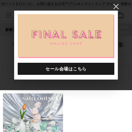
ポイントをひとつに。お得に使える公式アプリ×オンラインストア ポイント連携ガ
イド
新着アイテム
人気ワード
セール
40th限定
ピアス
バッグ
「5042101.2610108.0001」に関する記事
関連キーワード