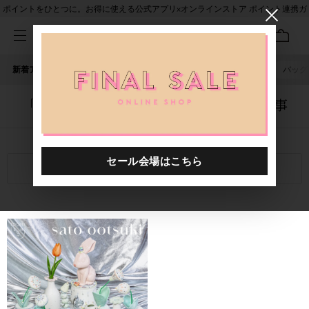
ポイントをひとつに。お得に使える公式アプリ×オンラインストア ポイント連携ガ
イド
新着アイテム
人気ワード
セール
40th限定
ピアス
バッグ
「5042101.2610155.0001」に関する記事
関連キーワード