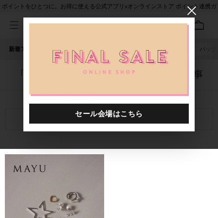
ポイントをひとつに。お得に使える公式アプリ×オンラインストア ポイント連携ガ
イド
新着アイテム
人気ワード
セール
40th限定
ピアス
バッグ
「5055501.8882416.0026」に関する記事
関連キーワード