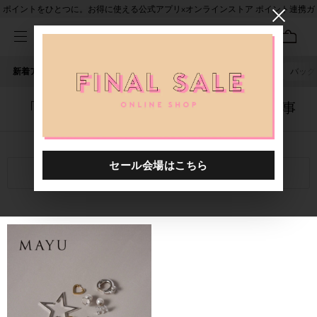
ポイントをひとつに。お得に使える公式アプリ×オンラインストア ポイント連携ガ
イド
新着アイテム
人気ワード
セール
40th限定
ピアス
バッグ
「5055501.8882452.0044」に関する記事
関連キーワード