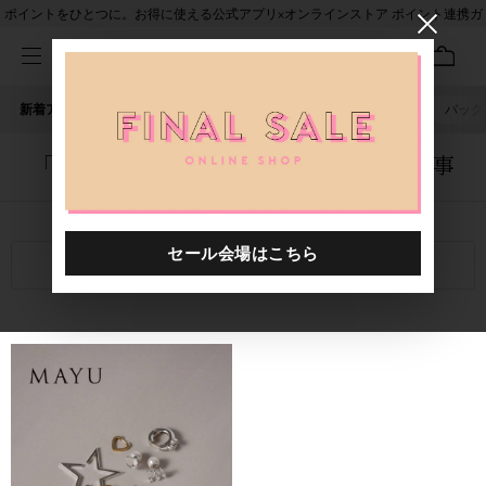
ポイントをひとつに。お得に使える公式アプリ×オンラインストア ポイント連携ガ
イド
新着アイテム
人気ワード
セール
40th限定
ピアス
バッグ
「5055501.8882420.0026」に関する記事
関連キーワード