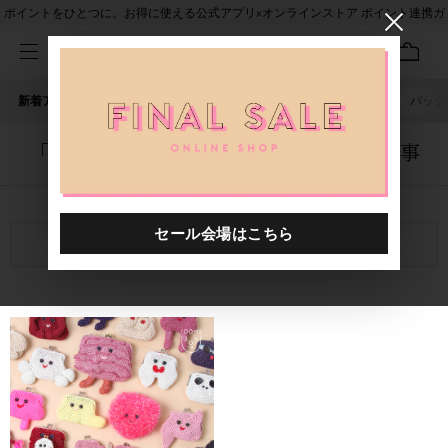
ポイントをひとつに。お得に使える公式アプリ×オンラインストア ポイント連携ガ
イド
新着アイテム
人気ワード
セール
40th限定
ピアス
バッグ
「5094101.2520029.0010」に関する記事
関連キーワード