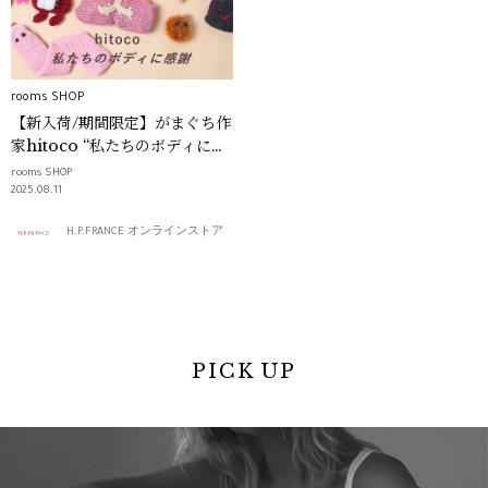
rooms SHOP
【新入荷/期間限定】がまぐち作
家hitoco “私たちのボディに感
謝”｜rooms SHOP
rooms SHOP
2025.08.11
H.P.FRANCE オンラインストア
PICK UP