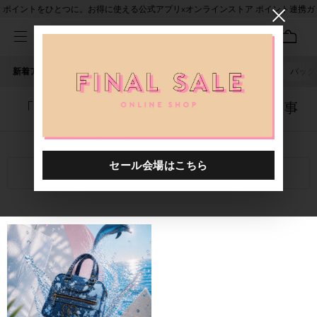
ポイントをひとつに。お得に使える公式アプリ×オンラインストア ポイント連携ガ
イド
新着アイテム
人気ワード
セール
40th限定
ピアス
バッグ
「6000112.2610012.0009」に関する記事
関連キーワード