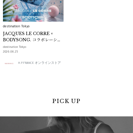
destination Tokyo
JACQUES LE CORRE ×
BODYSONG. コラボレーショ
ンバッグ
destination Tokyo
2026.06.25
H.P.FRANCE オンラインストア
PICK UP