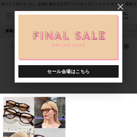
ポイントをひとつに。お得に使える公式アプリ×オンラインストア ポイント連携ガ
イド
新着アイテム
人気ワード
セール
40th限定
ピアス
バッグ
「0013033.2510003.0007」に関する記事
関連キーワード