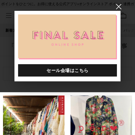
ポイントをひとつに。お得に使える公式アプリ×オンラインストア ポイント連携ガ
イド
新着アイテム
人気ワード
セール
40th限定
ピアス
バッグ
「1020901.2520008.0999」に関する記事
関連キーワード