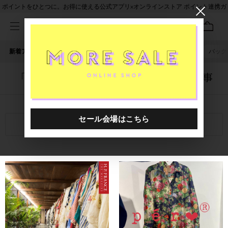
ポイントをひとつに。お得に使える公式アプリ×オンラインストア ポイント連携ガ
イド
新着アイテム
人気ワード
セール
40th限定
ピアス
バッグ
「1020901.2520017.0999」に関する記事
関連キーワード