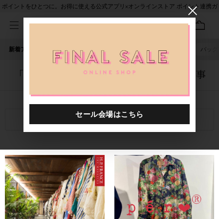
ポイントをひとつに。お得に使える公式アプリ×オンラインストア ポイント連携ガ
イド
新着アイテム
人気ワード
セール
40th限定
ピアス
バッグ
「1020901.2520038.0999」に関する記事
関連キーワード