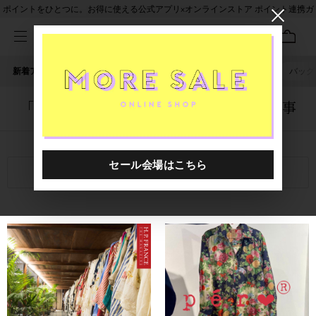
ポイントをひとつに。お得に使える公式アプリ×オンラインストア ポイント連携ガ
イド
新着アイテム
人気ワード
セール
40th限定
ピアス
バッグ
「1020901.2520029.0999」に関する記事
関連キーワード