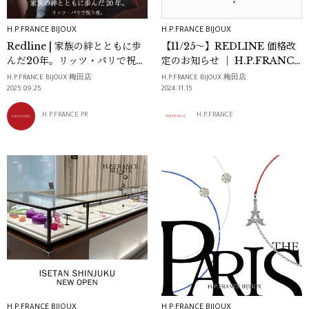
H.P.FRANCE BIJOUX
H.P.FRANCE BIJOUX
Redline | 家族の絆とともに歩
【11/25～】REDLINE 価格改
んだ20年。リッツ・パリで祝う
定のお知らせ ｜ H.P.FRANCE
夜。
BIJOUX
H.P.FRANCE BIJOUX 梅田店
H.P.FRANCE BIJOUX 梅田店
2025.09.25
2024.11.15
H.P.FRANCE PR
H.P.FRANCE
H.P.FRANCE BIJOUX
H.P.FRANCE BIJOUX