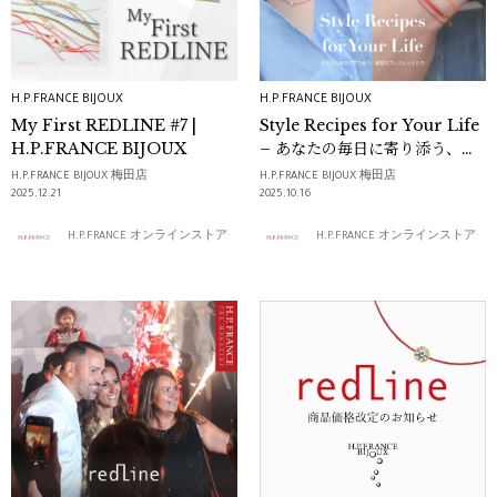
H.P.FRANCE BIJOUX
H.P.FRANCE BIJOUX
My First REDLINE #7 |
Style Recipes for Your Life
H.P.FRANCE BIJOUX
– あなたの毎日に寄り添う、最
愛のブレスレットたち –
H.P.FRANCE BIJOUX 梅田店
H.P.FRANCE BIJOUX 梅田店
2025.12.21
2025.10.16
H.P.FRANCE オンラインストア
H.P.FRANCE オンラインストア