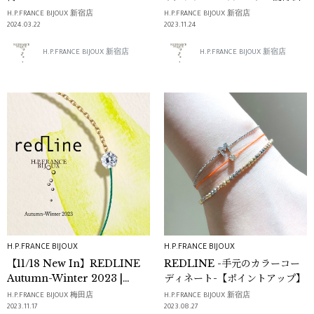
H.P.FRANCE BIJOUX 新宿店
H.P.FRANCE BIJOUX 新宿店
2024.03.22
2023.11.24
H.P.FRANCE BIJOUX 新宿店
H.P.FRANCE BIJOUX 新宿店
H.P.FRANCE BIJOUX
H.P.FRANCE BIJOUX
【11/18 New In】REDLINE
REDLINE -手元のカラーコー
Autumn-Winter 2023 |
ディネート-【ポイントアップ】
H.P.FRANCE BIJOUX
H.P.FRANCE BIJOUX 梅田店
H.P.FRANCE BIJOUX 新宿店
2023.11.17
2023.08.27