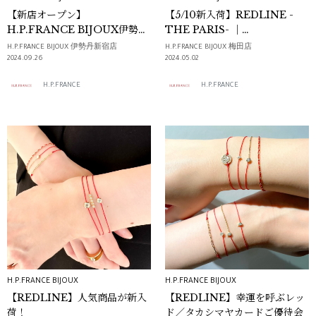
【新店オープン】
【5/10新入荷】REDLINE -
H.P.FRANCE BIJOUX伊勢丹
THE PARIS- ｜
新宿店
H.P.FRANCE BIJOUX
H.P.FRANCE BIJOUX 伊勢丹新宿店
H.P.FRANCE BIJOUX 梅田店
2024.09.26
2024.05.02
H.P.FRANCE
H.P.FRANCE
H.P.FRANCE BIJOUX
H.P.FRANCE BIJOUX
【REDLINE】人気商品が新入
【REDLINE】幸運を呼ぶレッ
荷！
ド／タカシマヤカードご優待会