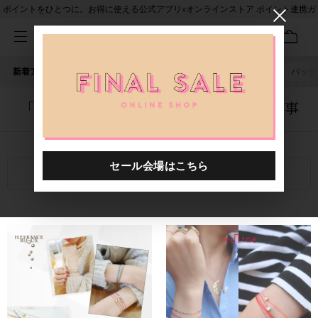
ポイントをひとつに。お得に使える公式アプリ×オンラインストア ポイント連携ガ
イド
新着アイテム
人気ワード
セール
40th限定
ピアス
バッグ
「0000107.8880174.0028」に関する記事
関連キーワード