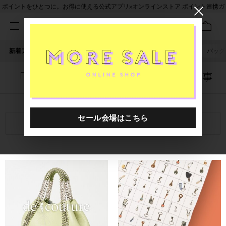
ポイントをひとつに。お得に使える公式アプリ×オンラインストア ポイント連携ガ
イド
新着アイテム
人気ワード
セール
40th限定
ピアス
バッグ
「0012938.2510006.0326」に関する記事
関連キーワード