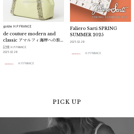
goldie H.P.FRANCE
Faliero Sarti SPRING
de couture modern and
SUMMER 2025
classic アマルフィ海岸への旅
2025.02.28
へと誘う2025年春夏コレクショ
記憶 H.P.FRANCE
ン
2025.02.28
H.P.FRANCE
H.P.FRANCE
PICK UP