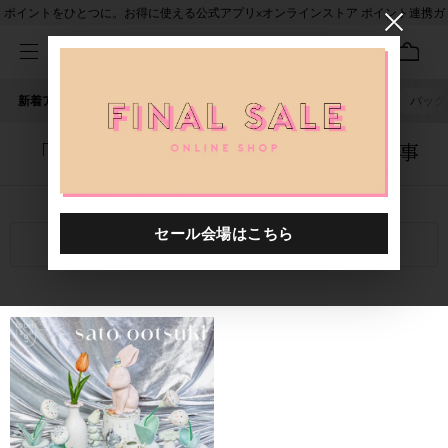
ポイントをひとつに。お得に使える公式アプリ×オンラインストア ポイント連携ガ
イド
新着アイテム
人気ワード
セール
40th限定
ピアス
バッグ
「5042101.2610102.0001」に関する記事
関連キーワード