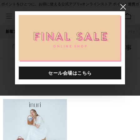
ポイントをひとつに。お得に使える公式アプリ×オンラインストア ポイント連携ガ
イド
新着アイテム
人気ワード
セール
40th限定
ピアス
バッグ
「5136901.2610003.0002」に関する記事
関連キーワード