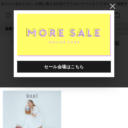
ポイントをひとつに。お得に使える公式アプリ×オンラインストア ポイント連携ガ
イド
新着アイテム
人気ワード
セール
40th限定
バッグ
irodori
「5136901.2610007.0006」に関する記事
関連キーワード