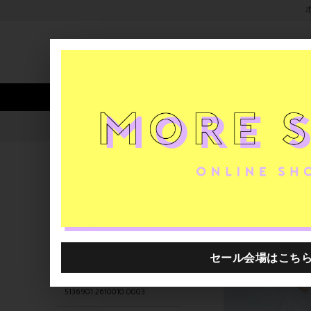
新着アイテム
商品カテゴリ
ストア
人気ワード
セール
40th限定
5136901.2610012.0009
H.P.FRANCE公式サイト
商品
関連するキーワード
5136901.2610013.0010
5136901.2610007.0006
5136901.2610009.0007
5136901.2610010.0003