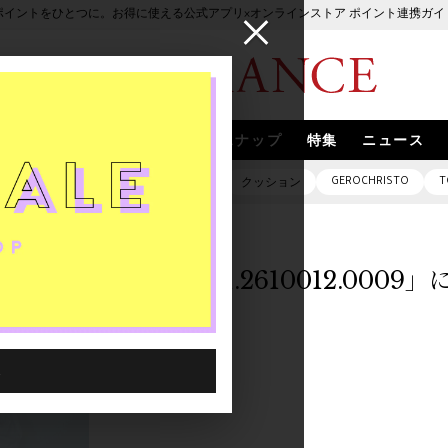
ポイントをひとつに。お得に使える公式アプリ×オンラインストア ポイント連携ガイ
ブランド
取扱いブランド
スナップ
特集
ニュース
GEROCHRISTO
T
ピアス
バッグ
ネックレス
クッション
「5136901.2610012.000