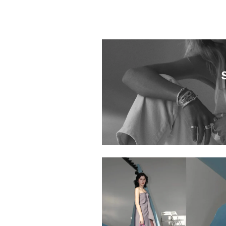
5136901.2610003.0002
rooms SHOP
5136901.2610017.0001