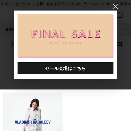
ポイントをひとつに。お得に使える公式アプリ×オンラインストア ポイント連携ガ
イド
新着アイテム
人気ワード
セール
40th限定
ピアス
バッグ
「1058901.2610012.0002」に関する記事
関連キーワード