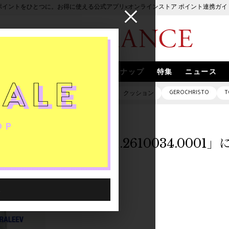
ポイントをひとつに。お得に使える公式アプリ×オンラインストア ポイント連携ガイ
ブランド
取扱いブランド
スナップ
特集
ニュース
GEROCHRISTO
T
ピアス
バッグ
ネックレス
クッション
「1058901.2610034.000