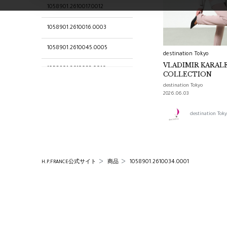
1058901.2610017.0012
1058901.2610016.0003
1058901.2610045.0005
destination Tokyo
VLADIMIR KARALE
1058901.2610022.0016
COLLECTION
destination Tokyo
1058901.2610048.0003
2026.06.03
1058901.2610019.0004
destination T
1058901.2610030.0017
1058901.2610044.0002
1058901.2610034.0001
H.P.FRANCE公式サイト
商品
1058901.2610029.0002
1058901.2610031.0003
destination Tokyo