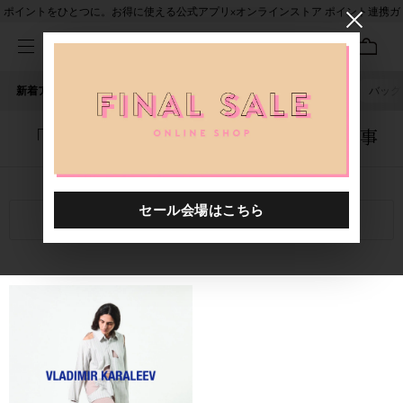
ポイントをひとつに。お得に使える公式アプリ×オンラインストア ポイント連携ガ
イド
新着アイテム
人気ワード
セール
40th限定
ピアス
バッグ
「1058901.2610031.0003」に関する記事
関連キーワード