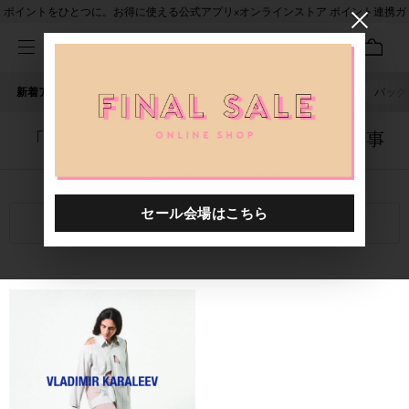
ポイントをひとつに。お得に使える公式アプリ×オンラインストア ポイント連携ガ
イド
新着アイテム
人気ワード
セール
40th限定
ピアス
バッグ
「1058901.2610036.0006」に関する記事
関連キーワード