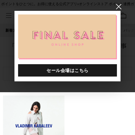
ポイントをひとつに。お得に使える公式アプリ×オンラインストア ポイント連携ガ
イド
新着アイテム
人気ワード
セール
40th限定
ピアス
バッグ
「1058901.2610040.0018」に関する記事
関連キーワード